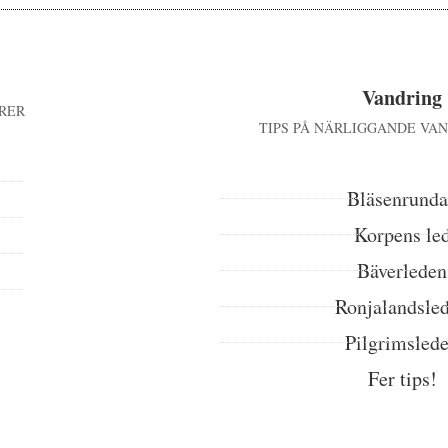
Vandring
RER
TIPS PÅ NÄRLIGGANDE VA
Bläsenrund
Korpens le
Bäverleden
Ronjalandsle
Pilgrimsled
Fer tips!