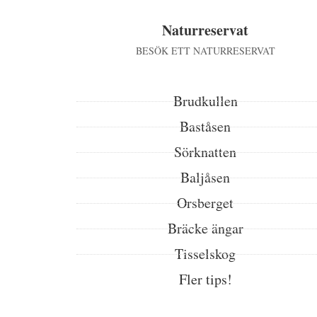
Naturreservat
BESÖK ETT NATURRESERVAT
Brudkullen
Baståsen
Sörknatten
Baljåsen
Orsberget
Bräcke ängar
Tisselskog
Fler tips!