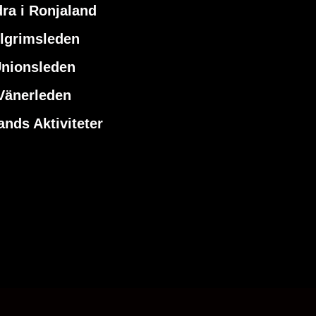
ra i Ronjaland
ilgrimsleden
nionsleden
Vänerleden
ands Aktiviteter