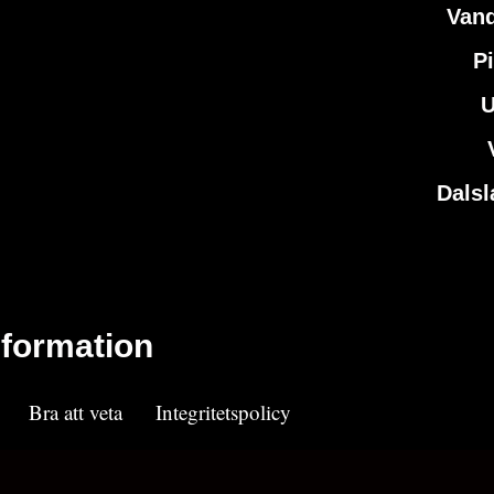
Vand
P
U
Dalsl
nformation
Bra att veta
Integritetspolicy