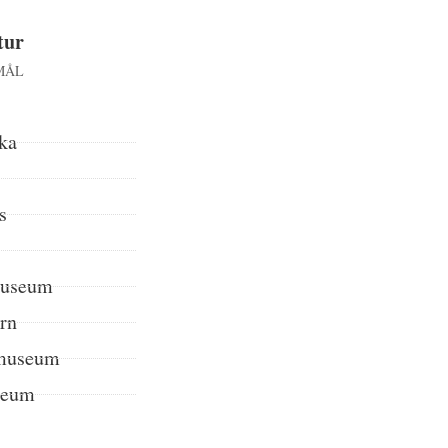
tur
MÅL
ka
s
museum
arn
museum
seum