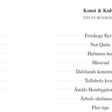
Konst & Kul
TIPS PÅ BESÖKS
Fröskogs Kyr
Not Quite
Halmens hu
Håverud
Dalslands konst
Tollebols kv
Åmåls Hembygds
Årbols skolmu
Fler tips