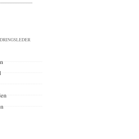
NDRINGSLEDER
an
d
den
en