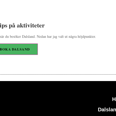
ips på aktiviteter
a när du besöker Dalsland. Nedan har jag valt ut några höjdpunkter.
BOKA DALSAND
H
Dalsla